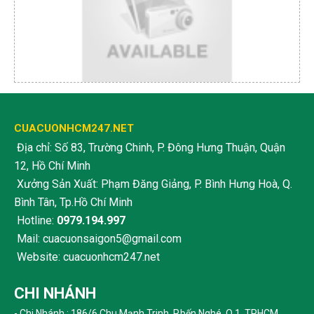
CUACUONHCM247.NET
Địa chỉ: Số 83, Trường Chinh, P. Đông Hưng Thuận, Quận
12, Hồ Chí Minh
Xưởng Sản Xuất: Phạm Đăng Giảng, P. Bình Hưng Hoà, Q.
Bình Tân, Tp.Hồ Chí Minh
Hotline:
0979.194.997
Mail: cuacuonsaigon5@gmail.com
Website: cuacuonhcm247.net
CHI NHÁNH
- Chi Nhánh : 186/6 Chu Mạnh Trinh, P.bến Nghé, Q.1, TPHCM