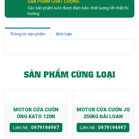
SẢN PHẨM CHẤT LƯỢNG
Các sản phẩm luôn được đảm bảo chất lượng tốt nhất thị
trường
Thông tin sản phẩm
Bình luận
SẢN PHẨM CÙNG LOẠI
MOTOR CỬA CUỐN
MOTOR CỬA CUỐN JG
ỐNG KATO 120N
250KG ĐÀI LOAN
Liên hệ :
0979194997
Liên hệ :
0979194997