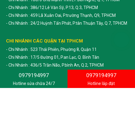
- Chi Nhánh : 386/12 Lê Văn Sỹ, P.13, Q.3, TPHCM
- Chi Nhánh : 459 Lã Xuân Oai, P.trường Thạnh, Q9, TPHCM
- Chi Nhánh : 24/2 Huỳnh Tấn Phát, P.tân Thuận Tây, Q.7, TPHCM
CHI NHÁNH CÁC QUẬN TẠI TPHCM
- Chi Nhánh : 523 Thái Phiên, Phường 8, Quận 11
- Chi Nhánh : 17/5 Đường 01, P.an Lạc, Q. Bình Tân
- Chi Nhánh : 436/5 Trần Não, P.bình An, Q.2, TPHCM
- Chi Nhánh : 58/8 Nguyễn Tất Thành, P.13, Q.4, TPHCM
0979194997
0979194997
- Chi Nhánh : 103/2b Hậu Giang, P.2, Q.6, TPHCM
Hotline sửa chữa 24/7
Hotline lắp đặt
- Chi Nhánh : 76 Liên Tỉnh 5, P.6, Q.8, TPHCM
- Chi Nhánh : 168 Trần Nhân Tôn, P. 02, Quận 10, TPHCM
- Chi Nhánh : 135/7 Lê Thị Riêng, P.thới An, Quận 12, TPHCM
- Chi Nhánh : Đường 39, T. Trấn Củ Chỉ , H.Củ Chi
- Chi Nhánh : 524 Đặng Văn Bi, P.bình Thọ, Thủ Đức
- Chi Nhánh : 58/4 Trương Đăng Quế, P.01, Gò Vấp