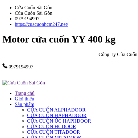
Cửa Cuốn Sài Gòn
Cửa Cuốn Sài Gòn
0979194997
https://cuacuonhcm247.net/
Motor cửa cuốn YY 400 kg
Công Ty Cửa Cuốn Sài Gòn
0979194997
Trang chủ
Giới thiệu
Sản phẩm
CỬA CUỐN ALPHADOOR
CỬA CUỐN HAPHADOOR
CỬA CUỐN ÚC HAPHDOOR
CỬA CUỐN HCDOOR
CỬA CUỐN TITADOOR
CỬA CUỐN MITADOOR