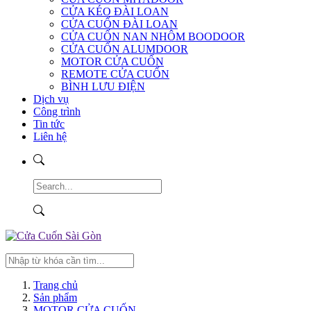
CỬA KÉO ĐÀI LOAN
CỬA CUỐN ĐÀI LOAN
CỬA CUỐN NAN NHÔM BOODOOR
CỬA CUỐN ALUMDOOR
MOTOR CỬA CUỐN
REMOTE CỬA CUỐN
BÌNH LƯU ĐIỆN
Dịch vụ
Công trình
Tin tức
Liên hệ
Trang chủ
Sản phẩm
MOTOR CỬA CUỐN