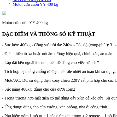
Motor cửa cuốn YY 400 kg
Motor cửa cuốn YY 400 kg
ĐẶC ĐIỂM VÀ THÔNG SỐ KỸ THUẬT
- Sức kéo: 400kg - Công suất tối đa: 240w - Tốc độ (vòng/phút): 31 -
- Điều khiển từ xa hoặc nút âm tường: hiệu quả, chính xác, an toàn
- Lắp đặt bên ngoài lô cuốn, nên dễ dàng cho việc sửa chữa
- Tích hợp hệ thống chống rò điện, có rơle nhiệt an toàn khi sử dụng,
- Môtơ AC, DC sử dụng điện xoay chiều 220V rất phù hợp cho các lo
- Sức nâng 400kg, dùng cho cửa dưới 15m2
- Trong trường hợp mất điện có thể dùng dây xích để kéo cửa. Sử dụn
- Ứng dụng: dùng cho cửa xưởng, văn phòng, nhà ở, công trình....
- Phụ kiện: gồm 1 mô tơ + 1 công tắc gắn tường + 2 remote + 1 bộ lắ