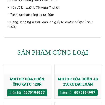
– Chiều cao nâng cửa tối đa : 5,5m
– Tốc độ lên xuống 35 vòng /1 phút
– Tín hiệu nhận sóng xa tới 40m
– Hàng Công nghệ Đài Loan , có giấy tờ xuất xứ đầy đủ như
COCQ
SẢN PHẨM CÙNG LOẠI
MOTOR CỬA CUỐN
MOTOR CỬA CUỐN JG
ỐNG KATO 120N
250KG ĐÀI LOAN
Liên hệ :
0979194997
Liên hệ :
0979194997