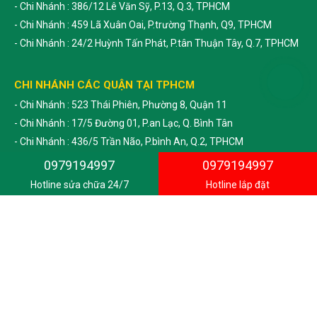
- Chi Nhánh : 386/12 Lê Văn Sỹ, P.13, Q.3, TPHCM
- Chi Nhánh : 459 Lã Xuân Oai, P.trường Thạnh, Q9, TPHCM
- Chi Nhánh : 24/2 Huỳnh Tấn Phát, P.tân Thuận Tây, Q.7, TPHCM
CHI NHÁNH CÁC QUẬN TẠI TPHCM
- Chi Nhánh : 523 Thái Phiên, Phường 8, Quận 11
- Chi Nhánh : 17/5 Đường 01, P.an Lạc, Q. Bình Tân
- Chi Nhánh : 436/5 Trần Não, P.bình An, Q.2, TPHCM
- Chi Nhánh : 58/8 Nguyễn Tất Thành, P.13, Q.4, TPHCM
0979194997
0979194997
- Chi Nhánh : 103/2b Hậu Giang, P.2, Q.6, TPHCM
Hotline sửa chữa 24/7
Hotline lắp đặt
- Chi Nhánh : 76 Liên Tỉnh 5, P.6, Q.8, TPHCM
- Chi Nhánh : 168 Trần Nhân Tôn, P. 02, Quận 10, TPHCM
- Chi Nhánh : 135/7 Lê Thị Riêng, P.thới An, Quận 12, TPHCM
- Chi Nhánh : Đường 39, T. Trấn Củ Chỉ , H.Củ Chi
- Chi Nhánh : 524 Đặng Văn Bi, P.bình Thọ, Thủ Đức
- Chi Nhánh : 58/4 Trương Đăng Quế, P.01, Gò Vấp
- Chi Nhánh : 139/2 Bình Lợi, P. 13, Bình Thạnh