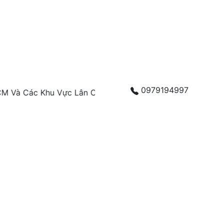
0979194997
ác Khu Vực Lân Cận Liên Hệ Ngay: 0979.194.997