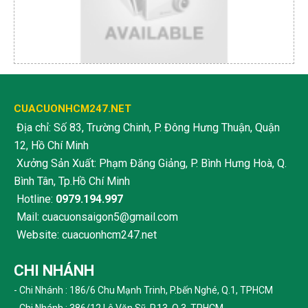
CUACUONHCM247.NET
Địa chỉ: Số 83, Trường Chinh, P. Đông Hưng Thuận, Quận
12, Hồ Chí Minh
Xưởng Sản Xuất: Phạm Đăng Giảng, P. Bình Hưng Hoà, Q.
Bình Tân, Tp.Hồ Chí Minh
Hotline:
0979.194.997
Mail: cuacuonsaigon5@gmail.com
Website: cuacuonhcm247.net
CHI NHÁNH
- Chi Nhánh : 186/6 Chu Mạnh Trinh, P.bến Nghé, Q.1, TPHCM
- Chi Nhánh : 386/12 Lê Văn Sỹ, P.13, Q.3, TPHCM