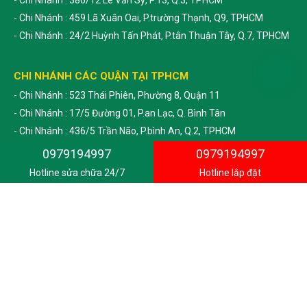
- Chi Nhánh : 459 Lã Xuân Oai, P.trường Thạnh, Q9, TPHCM
- Chi Nhánh : 24/2 Huỳnh Tấn Phát, P.tân Thuận Tây, Q.7, TPHCM
CHI NHÁNH CÁC QUẬN TẠI TPHCM
- Chi Nhánh : 523 Thái Phiên, Phường 8, Quận 11
- Chi Nhánh : 17/5 Đường 01, P.an Lạc, Q. Bình Tân
- Chi Nhánh : 436/5 Trần Não, P.bình An, Q.2, TPHCM
- Chi Nhánh : 58/8 Nguyễn Tất Thành, P.13, Q.4, TPHCM
0979194997
0979194997
- Chi Nhánh : 103/2b Hậu Giang, P.2, Q.6, TPHCM
Hotline sửa chữa 24/7
Hotline lắp đặt
- Chi Nhánh : 76 Liên Tỉnh 5, P.6, Q.8, TPHCM
- Chi Nhánh : 168 Trần Nhân Tôn, P. 02, Quận 10, TPHCM
- Chi Nhánh : 135/7 Lê Thị Riêng, P.thới An, Quận 12, TPHCM
- Chi Nhánh : Đường 39, T. Trấn Củ Chỉ , H.Củ Chi
- Chi Nhánh : 524 Đặng Văn Bi, P.bình Thọ, Thủ Đức
- Chi Nhánh : 58/4 Trương Đăng Quế, P.01, Gò Vấp
- Chi Nhánh : 139/2 Bình Lợi, P. 13, Bình Thạnh