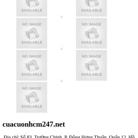
cuacuonhcm247.net
Địa chỉ: Số 83, Trường Chinh, P. Đông Hưng Thuận, Quận 12, Hồ