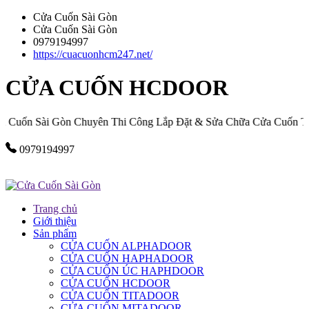
Cửa Cuốn Sài Gòn
Cửa Cuốn Sài Gòn
0979194997
https://cuacuonhcm247.net/
CỬA CUỐN HCDOOR
uốn Sài Gòn Chuyên Thi Công Lắp Đặt & Sửa Chữa Cửa Cuốn Tại
0979194997
Trang chủ
Giới thiệu
Sản phẩm
CỬA CUỐN ALPHADOOR
CỬA CUỐN HAPHADOOR
CỬA CUỐN ÚC HAPHDOOR
CỬA CUỐN HCDOOR
CỬA CUỐN TITADOOR
CỬA CUỐN MITADOOR