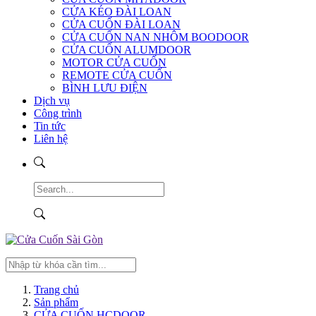
CỬA KÉO ĐÀI LOAN
CỬA CUỐN ĐÀI LOAN
CỬA CUỐN NAN NHÔM BOODOOR
CỬA CUỐN ALUMDOOR
MOTOR CỬA CUỐN
REMOTE CỬA CUỐN
BÌNH LƯU ĐIỆN
Dịch vụ
Công trình
Tin tức
Liên hệ
Trang chủ
Sản phẩm
CỬA CUỐN HCDOOR