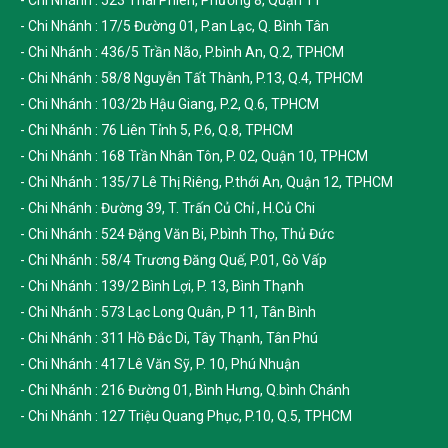
- Chi Nhánh : 523 Thái Phiên, Phường 8, Quận 11
- Chi Nhánh : 17/5 Đường 01, P.an Lạc, Q. Bình Tân
- Chi Nhánh : 436/5 Trần Não, P.bình An, Q.2, TPHCM
- Chi Nhánh : 58/8 Nguyễn Tất Thành, P.13, Q.4, TPHCM
- Chi Nhánh : 103/2b Hậu Giang, P.2, Q.6, TPHCM
- Chi Nhánh : 76 Liên Tỉnh 5, P.6, Q.8, TPHCM
- Chi Nhánh : 168 Trần Nhân Tôn, P. 02, Quận 10, TPHCM
- Chi Nhánh : 135/7 Lê Thị Riêng, P.thới An, Quận 12, TPHCM
- Chi Nhánh : Đường 39, T. Trấn Củ Chỉ , H.Củ Chi
- Chi Nhánh : 524 Đặng Văn Bi, P.bình Thọ, Thủ Đức
- Chi Nhánh : 58/4 Trương Đăng Quế, P.01, Gò Vấp
- Chi Nhánh : 139/2 Bình Lợi, P. 13, Bình Thạnh
- Chi Nhánh : 573 Lạc Long Quân, P 11, Tân Bình
- Chi Nhánh : 311 Hồ Đắc Di, Tây Thạnh, Tân Phú
- Chi Nhánh : 417 Lê Văn Sỹ, P. 10, Phú Nhuận
- Chi Nhánh : 216 Đường 01, Bình Hưng, Q.bình Chánh
- Chi Nhánh : 127 Triệu Quang Phục, P.10, Q.5, TPHCM