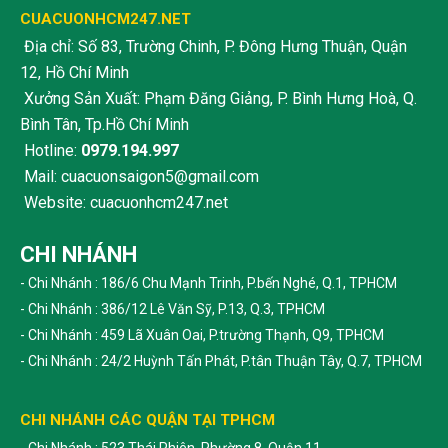
CUACUONHCM247.NET
Địa chỉ: Số 83, Trường Chinh, P. Đông Hưng Thuận, Quận
12, Hồ Chí Minh
Xưởng Sản Xuất: Phạm Đăng Giảng, P. Bình Hưng Hoà, Q.
Bình Tân, Tp.Hồ Chí Minh
Hotline:
0979.194.997
Mail: cuacuonsaigon5@gmail.com
Website: cuacuonhcm247.net
CHI NHÁNH
- Chi Nhánh : 186/6 Chu Mạnh Trinh, P.bến Nghé, Q.1, TPHCM
- Chi Nhánh : 386/12 Lê Văn Sỹ, P.13, Q.3, TPHCM
- Chi Nhánh : 459 Lã Xuân Oai, P.trường Thạnh, Q9, TPHCM
- Chi Nhánh : 24/2 Huỳnh Tấn Phát, P.tân Thuận Tây, Q.7, TPHCM
CHI NHÁNH CÁC QUẬN TẠI TPHCM