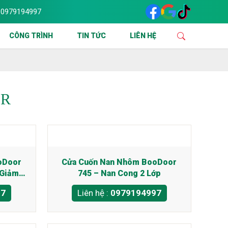
0979194997
 CÔNG LẮP ĐẶT & SỬA CHỮA CỬA CUỐN TẠI TPHCM VÀ CÁC KHU VỰC
CÔNG TRÌNH
TIN TỨC
LIÊN HỆ
OR
oDoor
Cửa Cuốn Nan Nhôm BooDoor
 Giảm
745 – Nan Cong 2 Lớp
97
Liên hệ :
0979194997