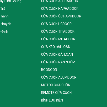
Quy Định Chung
CỬA CUỐN ALPHADOOR
 Trả
CỬA CUỐN HAPHADOOR
o hành
CỬA CUỐN ÚC HAPHDOOR
 chuyển
CỬA CUỐN HCDOOR
 Định
CỬA CUỐN TITADOOR
CỬA CUỐN MITADOOR
CỬA KÉO ĐÀI LOAN
CỬA CUỐN ĐÀI LOAN
CỬA CUỐN NAN NHÔM
BOODOOR
CỬA CUỐN ALUMDOOR
MOTOR CỬA CUỐN
REMOTE CỬA CUỐN
BÌNH LƯU ĐIỆN