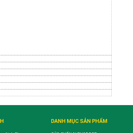
CH
DANH MỤC SẢN PHẨM