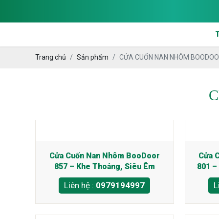
Trang chủ
Sản phẩm
CỬA CUỐN NAN NHÔM BOODO
C
Cửa Cuốn Nan Nhôm BooDoor
Cửa 
857 – Khe Thoáng, Siêu Êm
801 –
Liên hệ :
0979194997
L