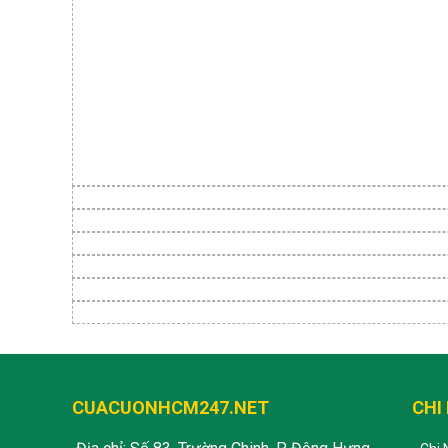
CUACUONHCM247.NET
CHI