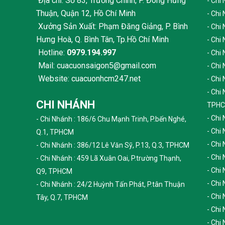
Địa chỉ: Số 83, Trường Chinh, P. Đông Hưng
- Chi
Thuận, Quận 12, Hồ Chí Minh
- Chi
Xưởng Sản Xuất: Phạm Đăng Giảng, P. Bình
- Chi
Hưng Hoà, Q. Bình Tân, Tp.Hồ Chí Minh
- Chi
Hotline:
0979.194.997
- Chi
Mail: cuacuonsaigon5@gmail.com
- Chi
Website: cuacuonhcm247.net
- Chi
- Chi
CHI NHÁNH
TPH
- Chi
- Chi Nhánh : 186/6 Chu Mạnh Trinh, P.bến Nghé,
- Chi
Q.1, TPHCM
- Chi
- Chi Nhánh : 386/12 Lê Văn Sỹ, P.13, Q.3, TPHCM
- Chi
- Chi Nhánh : 459 Lã Xuân Oai, P.trường Thạnh,
- Chi
Q9, TPHCM
- Chi
- Chi Nhánh : 24/2 Huỳnh Tấn Phát, P.tân Thuận
- Chi
Tây, Q.7, TPHCM
- Chi
- Chi