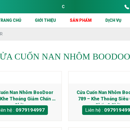
CÔNG TY CỬA CUỐN SÀI GÒN CHUYÊN THI
TRANG CHỦ
GIỚI THIỆU
SẢN PHẨM
DỊCH VỤ
OR
ỬA CUỐN NAN NHÔM BOODO
Cuốn Nan Nhôm BooDoor
Cửa Cuốn Nan Nhôm Bo
 Khe Thoáng Giảm Chấn 2
789 – Khe Thoáng Siêu
Chiều
Chấn 2 Chiều
iên hệ :
0979194997
Liên hệ :
09791949