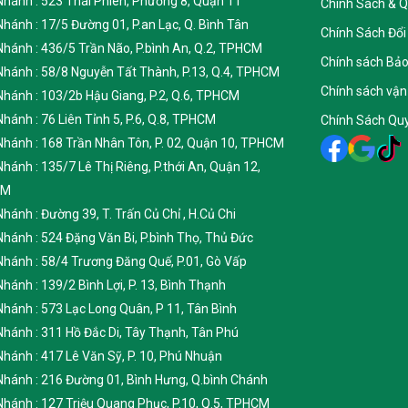
 Nhánh : 523 Thái Phiên, Phường 8, Quận 11
Chính Sách & 
 Nhánh : 17/5 Đường 01, P.an Lạc, Q. Bình Tân
Chính Sách Đổi
 Nhánh : 436/5 Trần Não, P.bình An, Q.2, TPHCM
Chính sách Bả
 Nhánh : 58/8 Nguyễn Tất Thành, P.13, Q.4, TPHCM
Chính sách vận
 Nhánh : 103/2b Hậu Giang, P.2, Q.6, TPHCM
 Nhánh : 76 Liên Tỉnh 5, P.6, Q.8, TPHCM
Chính Sách Quy
 Nhánh : 168 Trần Nhân Tôn, P. 02, Quận 10, TPHCM
 Nhánh : 135/7 Lê Thị Riêng, P.thới An, Quận 12,
CM
 Nhánh : Đường 39, T. Trấn Củ Chỉ , H.Củ Chi
 Nhánh : 524 Đặng Văn Bi, P.bình Thọ, Thủ Đức
 Nhánh : 58/4 Trương Đăng Quế, P.01, Gò Vấp
 Nhánh : 139/2 Bình Lợi, P. 13, Bình Thạnh
 Nhánh : 573 Lạc Long Quân, P 11, Tân Bình
 Nhánh : 311 Hồ Đắc Di, Tây Thạnh, Tân Phú
 Nhánh : 417 Lê Văn Sỹ, P. 10, Phú Nhuận
 Nhánh : 216 Đường 01, Bình Hưng, Q.bình Chánh
 Nhánh : 127 Triệu Quang Phục, P.10, Q.5, TPHCM