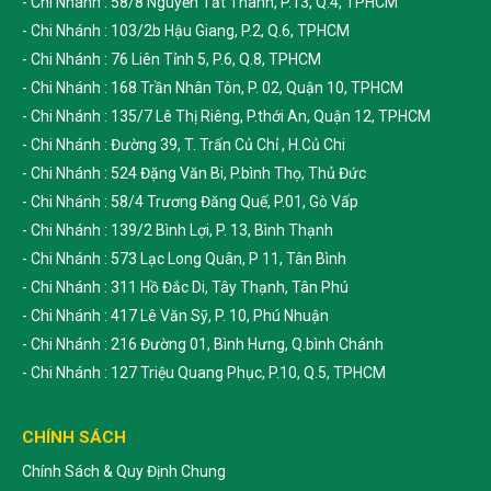
- Chi Nhánh : 58/8 Nguyễn Tất Thành, P.13, Q.4, TPHCM
- Chi Nhánh : 103/2b Hậu Giang, P.2, Q.6, TPHCM
- Chi Nhánh : 76 Liên Tỉnh 5, P.6, Q.8, TPHCM
- Chi Nhánh : 168 Trần Nhân Tôn, P. 02, Quận 10, TPHCM
- Chi Nhánh : 135/7 Lê Thị Riêng, P.thới An, Quận 12, TPHCM
- Chi Nhánh : Đường 39, T. Trấn Củ Chỉ , H.Củ Chi
- Chi Nhánh : 524 Đặng Văn Bi, P.bình Thọ, Thủ Đức
- Chi Nhánh : 58/4 Trương Đăng Quế, P.01, Gò Vấp
- Chi Nhánh : 139/2 Bình Lợi, P. 13, Bình Thạnh
- Chi Nhánh : 573 Lạc Long Quân, P 11, Tân Bình
- Chi Nhánh : 311 Hồ Đắc Di, Tây Thạnh, Tân Phú
- Chi Nhánh : 417 Lê Văn Sỹ, P. 10, Phú Nhuận
- Chi Nhánh : 216 Đường 01, Bình Hưng, Q.bình Chánh
- Chi Nhánh : 127 Triệu Quang Phục, P.10, Q.5, TPHCM
CHÍNH SÁCH
Chính Sách & Quy Định Chung