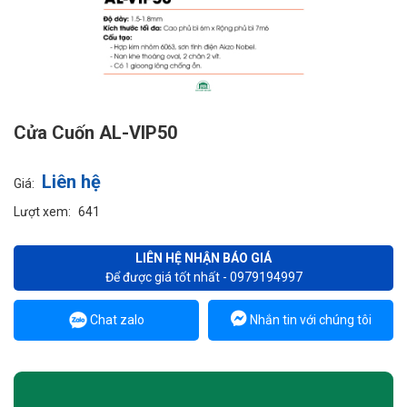
Cửa Cuốn AL-VIP50
Liên hệ
Giá:
Lượt xem:
641
LIÊN HỆ NHẬN BÁO GIÁ
Để được giá tốt nhất - 0979194997
Chat zalo
Nhắn tin với chúng tôi