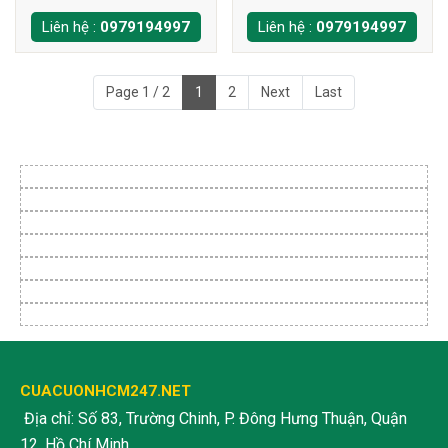
Liên hệ :
0979194997
Liên hệ :
0979194997
Page 1 / 2
1
2
Next
Last
CUACUONHCM247.NET
Địa chỉ: Số 83, Trường Chinh, P. Đông Hưng Thuận, Quận
12, Hồ Chí Minh