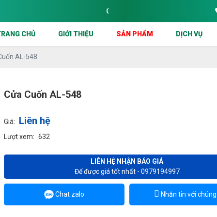
CÔNG TY CỬA CUỐN SÀI GÒN CHUYÊN THI CÔ
TRANG CHỦ
GIỚI THIỆU
SẢN PHẨM
DỊCH VỤ
Cuốn AL-548
Cửa Cuốn AL-548
Liên hệ
Giá:
Lượt xem:
632
LIÊN HỆ NHẬN BÁO GIÁ
Để được giá tốt nhất - 0979194997
Chat zalo
Nhắn tin với chúng 