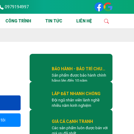
0979194997
NG LẮP ĐẶT & SỬA CHỮA CỬA CUỐN TẠI TPHCM VÀ CÁC KHU VỰC L
CÔNG TRÌNH
TIN TỨC
LIÊN HỆ
BẢO HÀNH - BẢO TRÌ CHU
Sản phẩm được bảo hành chính
ĐÁO
hãng lên đến 10 năm
LẮP ĐẶT NHANH CHÓNG
Đội ngũ nhân viên lành nghề
nhiều năm kinh nghiệm
tôi
GIÁ CẢ CẠNH TRANH
Các sản phẩm luôn được bán với
giá ưu đã nhất