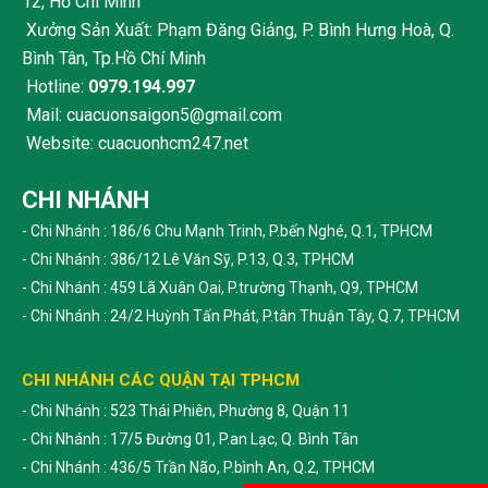
12, Hồ Chí Minh
Xưởng Sản Xuất: Phạm Đăng Giảng, P. Bình Hưng Hoà, Q.
Bình Tân, Tp.Hồ Chí Minh
Hotline:
0979.194.997
Mail: cuacuonsaigon5@gmail.com
Website: cuacuonhcm247.net
CHI NHÁNH
- Chi Nhánh : 186/6 Chu Mạnh Trinh, P.bến Nghé, Q.1, TPHCM
- Chi Nhánh : 386/12 Lê Văn Sỹ, P.13, Q.3, TPHCM
- Chi Nhánh : 459 Lã Xuân Oai, P.trường Thạnh, Q9, TPHCM
- Chi Nhánh : 24/2 Huỳnh Tấn Phát, P.tân Thuận Tây, Q.7, TPHCM
CHI NHÁNH CÁC QUẬN TẠI TPHCM
- Chi Nhánh : 523 Thái Phiên, Phường 8, Quận 11
- Chi Nhánh : 17/5 Đường 01, P.an Lạc, Q. Bình Tân
- Chi Nhánh : 436/5 Trần Não, P.bình An, Q.2, TPHCM