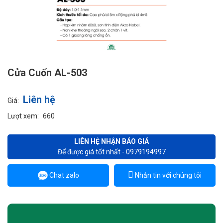
Cửa Cuốn AL-503
Liên hệ
Giá:
Lượt xem:
660
LIÊN HỆ NHẬN BÁO GIÁ
Để được giá tốt nhất - 0979194997
Chat zalo
Nhắn tin với chúng tôi