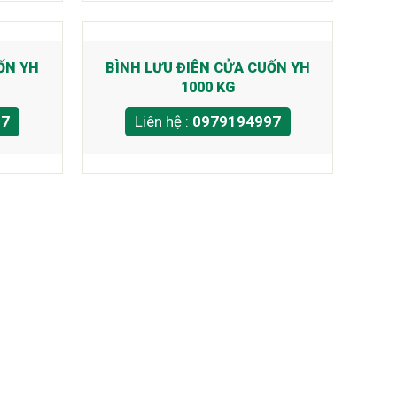
ỐN YH
BÌNH LƯU ĐIÊN CỬA CUỐN YH
1000 KG
97
Liên hệ :
0979194997