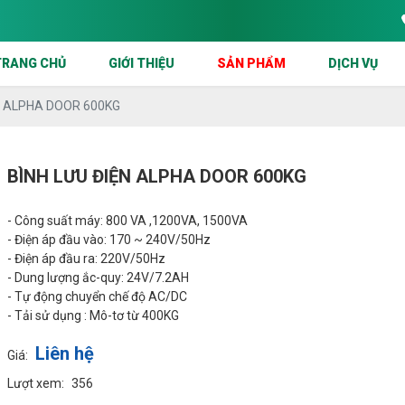
CÔNG TY CỬA CUỐN SÀI GÒN CHUYÊ
TRANG CHỦ
GIỚI THIỆU
SẢN PHẨM
DỊCH VỤ
N ALPHA DOOR 600KG
BÌNH LƯU ĐIỆN ALPHA DOOR 600KG
- Công suất máy: 800 VA ,1200VA, 1500VA
- Điện áp đầu vào: 170 ~ 240V/50Hz
- Điện áp đầu ra: 220V/50Hz
- Dung lượng ắc-quy: 24V/7.2AH
- Tự động chuyển chế độ AC/DC
- Tải sử dụng : Mô-tơ từ 400KG
Liên hệ
Giá:
Lượt xem:
356