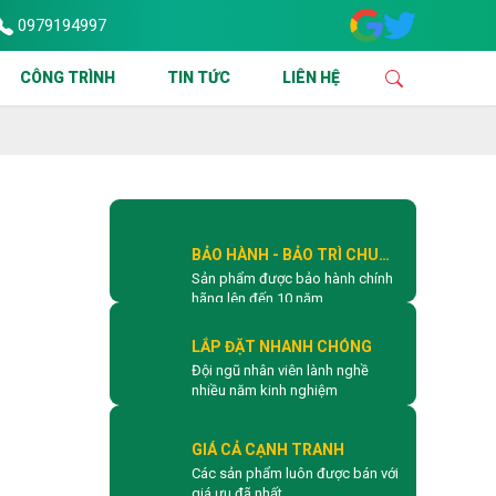
0979194997
N THI CÔNG LẮP ĐẶT & SỬA CHỮA CỬA CUỐN TẠI TPHCM VÀ CÁC KH
CÔNG TRÌNH
TIN TỨC
LIÊN HỆ
BẢO HÀNH - BẢO TRÌ CHU
Sản phẩm được bảo hành chính
ĐÁO
hãng lên đến 10 năm
LẮP ĐẶT NHANH CHÓNG
Đội ngũ nhân viên lành nghề
nhiều năm kinh nghiệm
GIÁ CẢ CẠNH TRANH
Các sản phẩm luôn được bán với
giá ưu đã nhất