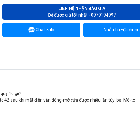
LIÊN HỆ NHẬN BÁO GIÁ
Để được giá tốt nhất - 0979194997
Chat zalo
Nhắn tin với chúng 
-quy 16 giờ.
hoặc 4B sau khi mất điện vẫn đóng-mở cửa được nhiều lần tùy loại Mô-tơ