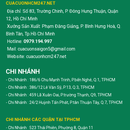
CUACUONHCM247.NET
Địa chỉ: Số 83, Trường Chinh, P. Đông Hưng Thuận, Quận
12, Hồ Chí Minh
Xưởng Sản Xuất: Phạm Đăng Giảng, P. Bình Hưng Hoà, Q.
Bình Tân, Tp.Hồ Chí Minh
Hotline:
0979.194.997
Mail: cuacuonsaigon5@gmail.com
Website: cuacuonhcm247.net
CHI NHÁNH
- Chi Nhánh : 186/6 Chu Mạnh Trinh, P.bến Nghé, Q.1, TPHCM
- Chi Nhánh : 386/12 Lê Văn Sỹ, P.13, Q.3, TPHCM
- Chi Nhánh : 459 Lã Xuân Oai, P.trường Thạnh, Q9, TPHCM
- Chi Nhánh : 24/2 Huỳnh Tấn Phát, P.tân Thuận Tây, Q.7, TPHCM
CHI NHÁNH CÁC QUẬN TẠI TPHCM
- Chi Nhánh : 523 Thái Phiên, Phường 8, Quận 11