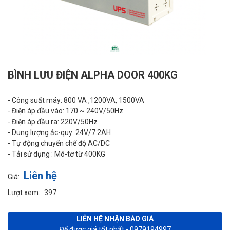
BÌNH LƯU ĐIỆN ALPHA DOOR 400KG
- Công suất máy: 800 VA ,1200VA, 1500VA
- Điện áp đầu vào: 170 ~ 240V/50Hz
- Điện áp đầu ra: 220V/50Hz
- Dung lượng ắc-quy: 24V/7.2AH
- Tự động chuyển chế độ AC/DC
- Tải sử dụng : Mô-tơ từ 400KG
Liên hệ
Giá:
Lượt xem:
397
LIÊN HỆ NHẬN BÁO GIÁ
Để được giá tốt nhất - 0979194997