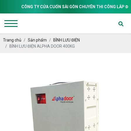
CÔNG TY CỬA CUỐN SÀI GÒN CHUYÊN THI CÔNG LẮP ĐẶT & S
Trang chủ
Sản phẩm
BÌNH LƯU ĐIỆN
BÌNH LƯU ĐIỆN ALPHA DOOR 400KG