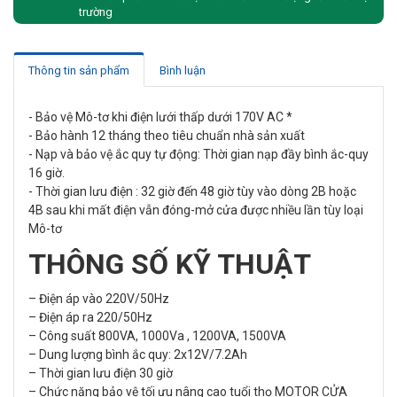
trường
Thông tin sản phẩm
Bình luận
- Bảo vệ Mô-tơ khi điện lưới thấp dưới 170V AC *
- Bảo hành 12 tháng theo tiêu chuẩn nhà sản xuất
- Nạp và bảo vệ ắc quy tự động: Thời gian nạp đầy bình ắc-quy
16 giờ.
- Thời gian lưu điện : 32 giờ đến 48 giờ tùy vào dòng 2B hoặc
4B sau khi mất điện vẫn đóng-mở cửa được nhiều lần tùy loại
Mô-tơ
THÔNG SỐ KỸ THUẬT
– Điện áp vào 220V/50Hz
– Điện áp ra 220/50Hz
– Công suất 800VA, 1000Va , 1200VA, 1500VA
– Dung lượng bình ắc quy: 2x12V/7.2Ah
– Thời gian lưu điện 30 giờ
– Chức năng bảo vệ tối ưu nâng cao tuổi thọ MOTOR CỬA