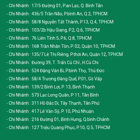
- Chi Nhánh : 17/5 Đường 01, P.an Lạc, Q. Bình Tân
- Chi Nhánh : 436/5 Trần Não, P.bình An, Q.2, TPHCM
- Chi Nhánh : 58/8 Nguyễn Tất Thành, P.13, Q.4, TPHCM
- Chi Nhánh : 103/2b Hậu Giang, P.2, Q.6, TPHCM
- Chi Nhánh : 76 Liên Tỉnh 5, P.6, Q.8, TPHCM
- Chi Nhánh : 168 Trần Nhân Tôn, P. 02, Quận 10, TPHCM
- Chi Nhánh : 135/7 Lê Thị Riêng, P.thới An, Quận 12, TPHCM
- Chi Nhánh : Đường 39, T. Trấn Củ Chỉ , H.Củ Chi
- Chi Nhánh : 524 Đặng Văn Bi, P.bình Thọ, Thủ Đức
- Chi Nhánh : 58/4 Trương Đăng Quế, P.01, Gò Vấp
- Chi Nhánh : 139/2 Bình Lợi, P. 13, Bình Thạnh
- Chi Nhánh : 573 Lạc Long Quân, P 11, Tân Bình
- Chi Nhánh : 311 Hồ Đắc Di, Tây Thạnh, Tân Phú
- Chi Nhánh : 417 Lê Văn Sỹ, P. 10, Phú Nhuận
- Chi Nhánh : 216 Đường 01, Bình Hưng, Q.bình Chánh
- Chi Nhánh : 127 Triệu Quang Phục, P.10, Q.5, TPHCM