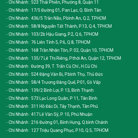
- Chi Nhánh : 523 Thái Phiên, Phường 8, Quận 11
- Chi Nhánh : 17/5 Đường 01, P.an Lạc, Q. Bình Tân
- Chi Nhánh : 436/5 Trần Não, P.bình An, Q.2, TPHCM
- Chi Nhánh : 58/8 Nguyễn Tất Thành, P.13, Q.4, TPHCM
- Chi Nhánh : 103/2b Hậu Giang, P.2, Q.6, TPHCM
- Chi Nhánh : 76 Liên Tỉnh 5, P.6, Q.8, TPHCM
- Chi Nhánh : 168 Trần Nhân Tôn, P. 02, Quận 10, TPHCM
- Chi Nhánh : 135/7 Lê Thị Riêng, P.thới An, Quận 12, TPHCM
- Chi Nhánh : Đường 39, T. Trấn Củ Chỉ , H.Củ Chi
- Chi Nhánh : 524 Đặng Văn Bi, P.bình Thọ, Thủ Đức
- Chi Nhánh : 58/4 Trương Đăng Quế, P.01, Gò Vấp
- Chi Nhánh : 139/2 Bình Lợi, P. 13, Bình Thạnh
- Chi Nhánh : 573 Lạc Long Quân, P 11, Tân Bình
- Chi Nhánh : 311 Hồ Đắc Di, Tây Thạnh, Tân Phú
- Chi Nhánh : 417 Lê Văn Sỹ, P. 10, Phú Nhuận
- Chi Nhánh : 216 Đường 01, Bình Hưng, Q.bình Chánh
- Chi Nhánh : 127 Triệu Quang Phục, P.10, Q.5, TPHCM