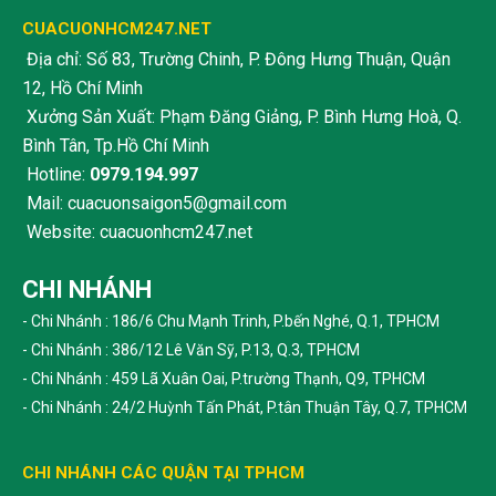
CUACUONHCM247.NET
Địa chỉ: Số 83, Trường Chinh, P. Đông Hưng Thuận, Quận
12, Hồ Chí Minh
Xưởng Sản Xuất: Phạm Đăng Giảng, P. Bình Hưng Hoà, Q.
Bình Tân, Tp.Hồ Chí Minh
Hotline:
0979.194.997
Mail: cuacuonsaigon5@gmail.com
Website: cuacuonhcm247.net
CHI NHÁNH
- Chi Nhánh : 186/6 Chu Mạnh Trinh, P.bến Nghé, Q.1, TPHCM
- Chi Nhánh : 386/12 Lê Văn Sỹ, P.13, Q.3, TPHCM
- Chi Nhánh : 459 Lã Xuân Oai, P.trường Thạnh, Q9, TPHCM
- Chi Nhánh : 24/2 Huỳnh Tấn Phát, P.tân Thuận Tây, Q.7, TPHCM
CHI NHÁNH CÁC QUẬN TẠI TPHCM