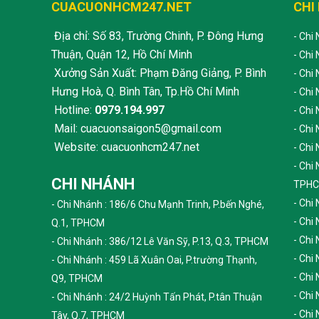
CUACUONHCM247.NET
CHI
Địa chỉ: Số 83, Trường Chinh, P. Đông Hưng
- Chi
Thuận, Quận 12, Hồ Chí Minh
- Chi
Xưởng Sản Xuất: Phạm Đăng Giảng, P. Bình
- Chi
Hưng Hoà, Q. Bình Tân, Tp.Hồ Chí Minh
- Chi
Hotline:
0979.194.997
- Chi
Mail: cuacuonsaigon5@gmail.com
- Chi
Website: cuacuonhcm247.net
- Chi
- Chi
CHI NHÁNH
TPH
- Chi
- Chi Nhánh : 186/6 Chu Mạnh Trinh, P.bến Nghé,
- Chi
Q.1, TPHCM
- Chi
- Chi Nhánh : 386/12 Lê Văn Sỹ, P.13, Q.3, TPHCM
- Chi
- Chi Nhánh : 459 Lã Xuân Oai, P.trường Thạnh,
- Chi
Q9, TPHCM
- Chi
- Chi Nhánh : 24/2 Huỳnh Tấn Phát, P.tân Thuận
- Chi
Tây, Q.7, TPHCM