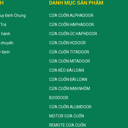
CH
DANH MỤC SẢN PHẨM
Quy Định Chung
CỬA CUỐN ALPHADOOR
 Trả
CỬA CUỐN HAPHADOOR
o hành
CỬA CUỐN ÚC HAPHDOOR
 chuyển
CỬA CUỐN HCDOOR
 Định
CỬA CUỐN TITADOOR
CỬA CUỐN MITADOOR
CỬA KÉO ĐÀI LOAN
CỬA CUỐN ĐÀI LOAN
CỬA CUỐN NAN NHÔM
BOODOOR
CỬA CUỐN ALUMDOOR
MOTOR CỬA CUỐN
REMOTE CỬA CUỐN