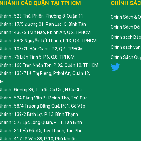
 NHÁNH CÁC QUẬN TẠI TPHCM
CHÍNH SÁ
 Nhánh : 523 Thái Phiên, Phường 8, Quận 11
Chính Sách & 
 Nhánh : 17/5 Đường 01, P.an Lạc, Q. Bình Tân
Chính Sách Đổi
 Nhánh : 436/5 Trần Não, P.bình An, Q.2, TPHCM
Chính sách Bả
 Nhánh : 58/8 Nguyễn Tất Thành, P.13, Q.4, TPHCM
Chính sách vận
 Nhánh : 103/2b Hậu Giang, P.2, Q.6, TPHCM
 Nhánh : 76 Liên Tỉnh 5, P.6, Q.8, TPHCM
Chính Sách Quy
 Nhánh : 168 Trần Nhân Tôn, P. 02, Quận 10, TPHCM
 Nhánh : 135/7 Lê Thị Riêng, P.thới An, Quận 12,
CM
 Nhánh : Đường 39, T. Trấn Củ Chỉ , H.Củ Chi
 Nhánh : 524 Đặng Văn Bi, P.bình Thọ, Thủ Đức
 Nhánh : 58/4 Trương Đăng Quế, P.01, Gò Vấp
 Nhánh : 139/2 Bình Lợi, P. 13, Bình Thạnh
 Nhánh : 573 Lạc Long Quân, P 11, Tân Bình
 Nhánh : 311 Hồ Đắc Di, Tây Thạnh, Tân Phú
 Nhánh : 417 Lê Văn Sỹ, P. 10, Phú Nhuận