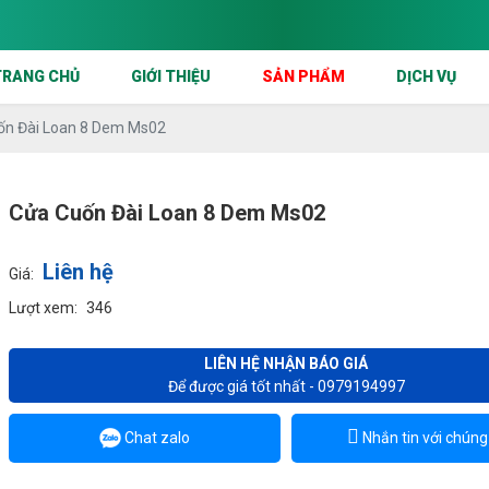
CÔNG TY CỬA CUỐN SÀI GÒN CHUYÊN
TRANG CHỦ
GIỚI THIỆU
SẢN PHẨM
DỊCH VỤ
ốn Đài Loan 8 Dem Ms02
Cửa Cuốn Đài Loan 8 Dem Ms02
Liên hệ
Giá:
Lượt xem:
346
LIÊN HỆ NHẬN BÁO GIÁ
Để được giá tốt nhất - 0979194997
Chat zalo
Nhắn tin với chúng 