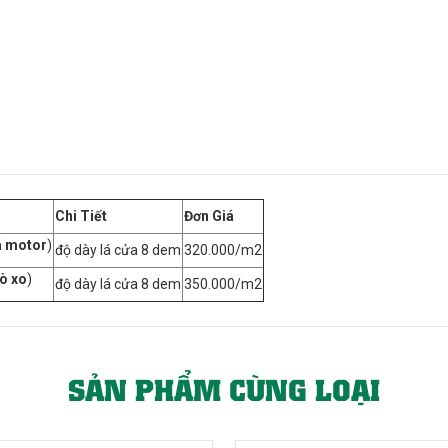
Chi Tiết
Đơn Giá
á motor
)
độ dày lá cửa 8 dem
320.000/m2
ò xo
)
độ dày lá cửa 8 dem
350.000/m2
SẢN PHẨM CÙNG LOẠI