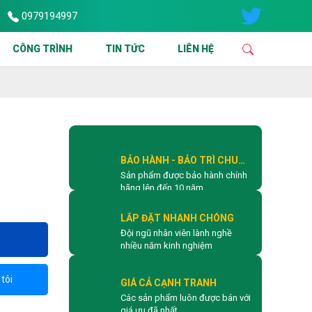
0979194997
 THI CÔNG LẮP ĐẶT & SỬA CHỮA CỬA CUỐN TẠI TPHCM VÀ CÁC KH
CÔNG TRÌNH
TIN TỨC
LIÊN HỆ
BẢO HÀNH - BẢO TRÌ CHU
Sản phẩm được bảo hành chính
ĐÁO
hãng lên đến 10 năm
LẮP ĐẶT NHANH CHÓNG
Đội ngũ nhân viên lành nghề
nhiều năm kinh nghiệm
tôi
GIÁ CẢ CẠNH TRANH
Các sản phẩm luôn được bán với
giá ưu đã nhất