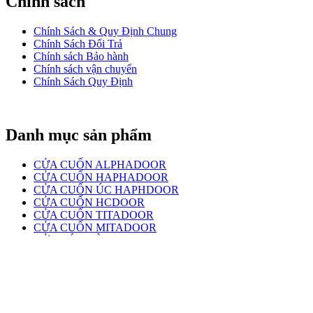
Chính sách
Chính Sách & Quy Định Chung
Chính Sách Đổi Trả
Chính sách Bảo hành
Chính sách vận chuyển
Chính Sách Quy Định
Danh mục sản phẩm
CỬA CUỐN ALPHADOOR
CỬA CUỐN HAPHADOOR
CỬA CUỐN ÚC HAPHDOOR
CỬA CUỐN HCDOOR
CỬA CUỐN TITADOOR
CỬA CUỐN MITADOOR
CỬA KÉO ĐÀI LOAN
CỬA CUỐN ĐÀI LOAN
CỬA CUỐN NAN NHÔM BOODOOR
CỬA CUỐN ALUMDOOR
MOTOR CỬA CUỐN
REMOTE CỬA CUỐN