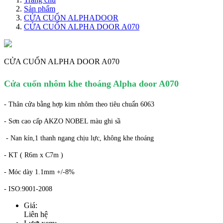
Sản phẩm
CỬA CUỐN ALPHADOOR
CỬA CUỐN ALPHA DOOR A070
CỬA CUỐN ALPHA DOOR A070
Cửa cuốn nhôm khe thoáng Alpha door A070
- Thân cửa bằng hợp kim nhôm theo tiêu chuẩn 6063
- Sơn cao cấp AKZO NOBEL màu ghi sầ
- Nan kín,1 thanh ngang chịu lực, không khe thoáng
- KT ( R6m x C7m )
- Móc dày 1.1mm +/-8%
- ISO:9001-2008
Giá:
Liên hệ