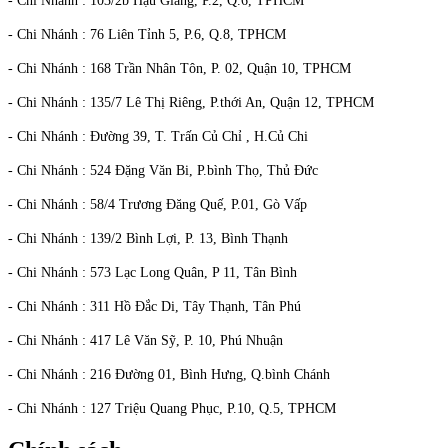
- Chi Nhánh : 103/2b Hậu Giang, P.2, Q.6, TPHCM
- Chi Nhánh : 76 Liên Tỉnh 5, P.6, Q.8, TPHCM
- Chi Nhánh : 168 Trần Nhân Tôn, P. 02, Quận 10, TPHCM
- Chi Nhánh : 135/7 Lê Thị Riêng, P.thới An, Quận 12, TPHCM
- Chi Nhánh : Đường 39, T. Trấn Củ Chỉ , H.Củ Chi
- Chi Nhánh : 524 Đặng Văn Bi, P.bình Thọ, Thủ Đức
- Chi Nhánh : 58/4 Trương Đăng Quế, P.01, Gò Vấp
- Chi Nhánh : 139/2 Bình Lợi, P. 13, Bình Thạnh
- Chi Nhánh : 573 Lạc Long Quân, P 11, Tân Bình
- Chi Nhánh : 311 Hồ Đắc Di, Tây Thạnh, Tân Phú
- Chi Nhánh : 417 Lê Văn Sỹ, P. 10, Phú Nhuận
- Chi Nhánh : 216 Đường 01, Bình Hưng, Q.bình Chánh
- Chi Nhánh : 127 Triệu Quang Phục, P.10, Q.5, TPHCM