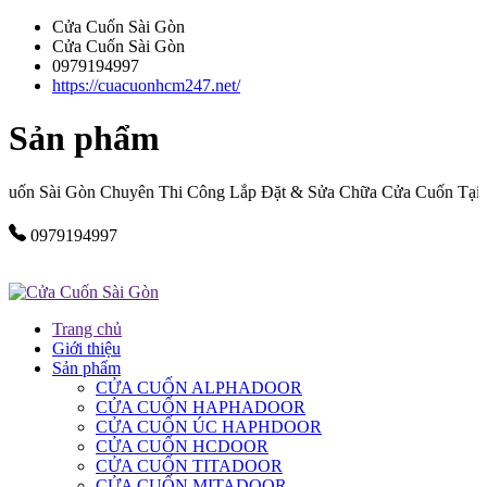
Cửa Cuốn Sài Gòn
Cửa Cuốn Sài Gòn
0979194997
https://cuacuonhcm247.net/
Sản phẩm
n Sài Gòn Chuyên Thi Công Lắp Đặt & Sửa Chữa Cửa Cuốn Tại TP
0979194997
Trang chủ
Giới thiệu
Sản phẩm
CỬA CUỐN ALPHADOOR
CỬA CUỐN HAPHADOOR
CỬA CUỐN ÚC HAPHDOOR
CỬA CUỐN HCDOOR
CỬA CUỐN TITADOOR
CỬA CUỐN MITADOOR