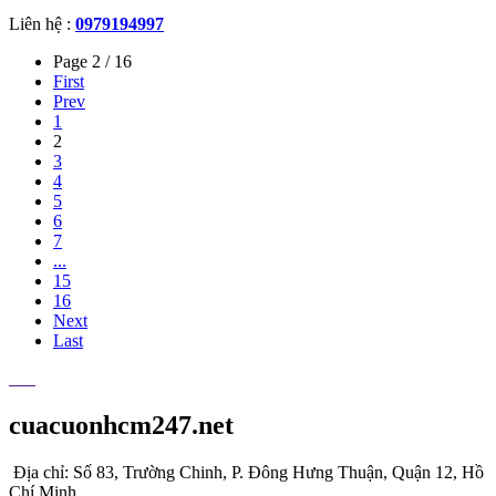
Liên hệ :
0979194997
Page 2 / 16
First
Prev
1
2
3
4
5
6
7
...
15
16
Next
Last
cuacuonhcm247.net
Địa chỉ: Số 83, Trường Chinh, P. Đông Hưng Thuận, Quận 12, Hồ
Chí Minh