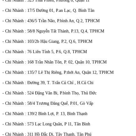
- Chi Nhánh : 523 Thái Phiên, Phường 8, Quận 11
- Chi Nhánh : 17/5 Đường 01, P.an Lạc, Q. Bình Tân
- Chi Nhánh : 436/5 Trần Não, P.bình An, Q.2, TPHCM
- Chi Nhánh : 58/8 Nguyễn Tất Thành, P.13, Q.4, TPHCM
- Chi Nhánh : 103/2b Hậu Giang, P.2, Q.6, TPHCM
- Chi Nhánh : 76 Liên Tỉnh 5, P.6, Q.8, TPHCM
- Chi Nhánh : 168 Trần Nhân Tôn, P. 02, Quận 10, TPHCM
- Chi Nhánh : 135/7 Lê Thị Riêng, P.thới An, Quận 12, TPHCM
- Chi Nhánh : Đường 39, T. Trấn Củ Chỉ , H.Củ Chi
- Chi Nhánh : 524 Đặng Văn Bi, P.bình Thọ, Thủ Đức
- Chi Nhánh : 58/4 Trương Đăng Quế, P.01, Gò Vấp
- Chi Nhánh : 139/2 Bình Lợi, P. 13, Bình Thạnh
- Chi Nhánh : 573 Lạc Long Quân, P 11, Tân Bình
- Chi Nhánh : 311 Hồ Đắc Di, Tây Thạnh, Tân Phú