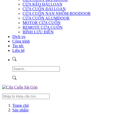
CỬA KÉO ĐÀI LOAN
CỬA CUỐN ĐÀI LOAN
CỬA CUỐN NAN NHÔM BOODOOR
CỬA CUỐN ALUMDOOR
MOTOR CỬA CUỐN
REMOTE CỬA CUỐN
BÌNH LƯU ĐIỆN
Dịch vụ
Công trình
Tin tức
Liên hệ
Trang chủ
Sản phẩm