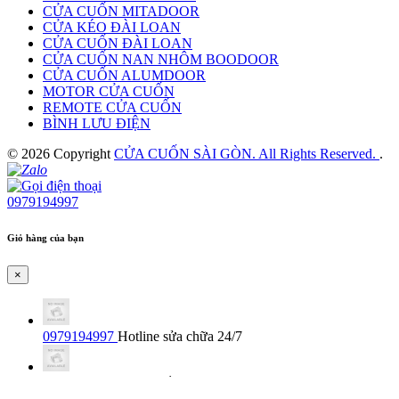
CỬA CUỐN MITADOOR
CỬA KÉO ĐÀI LOAN
CỬA CUỐN ĐÀI LOAN
CỬA CUỐN NAN NHÔM BOODOOR
CỬA CUỐN ALUMDOOR
MOTOR CỬA CUỐN
REMOTE CỬA CUỐN
BÌNH LƯU ĐIỆN
© 2026 Copyright
CỬA CUỐN SÀI GÒN. All Rights Reserved.
.
0979194997
Giỏ hàng của bạn
×
0979194997
Hotline sửa chữa 24/7
0979194997
Hotline lắp đặt